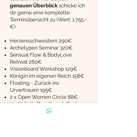
genauen Überblick
schicke ich
dir gerne eine komplette
Terminübersicht zu (Wert: 1.755,-
€).
Herzensschwestern 290€
Archetypen Seminar 320€
Sensual Flow & BodyLove
Retreat 260€
Visionboard Workshop 129€
Königin im eigenen Reich 158€
Floating - Zurück ins
Urvertrauen 195€
2 x Open Women Circle 88€
2 x Holistic Breathwork Circle
110€
6 x Yin Yoga Special 210€
(Exklusive Verpflegung + Unterkunft
bei mehrtätigen Retreats)