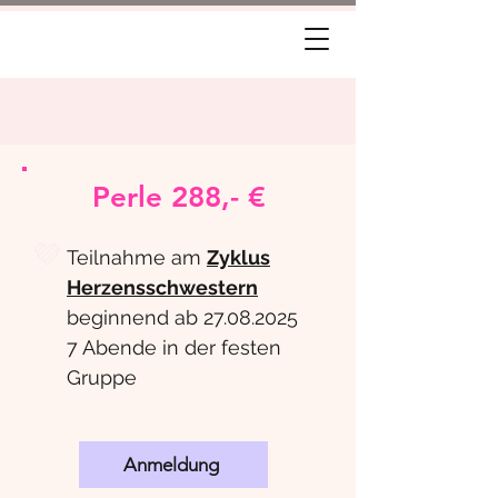
https://www.stefaniekampma
nn.de/yinyogaspecial
Perle 288,- €
💜
Teilnahme am
Zyklus
Herzensschwestern
beginnend ab
27.08.2025
7 Abende in der festen
Gruppe
Anmeldung