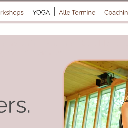
rkshops
YOGA
Alle Termine
Coachi
 Vinyasa Yin Hatha Velbert Nevige
ngen Heiligenhaus
rs.