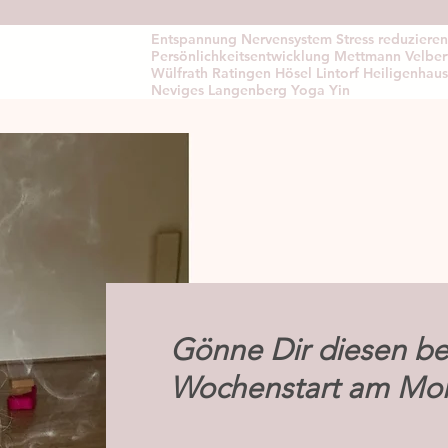
Entspannung Nervensystem Stress reduzieren
Persönlichkeitsentwicklung Mettmann Velber
Wülfrath Ratingen Hösel Lintorf Heiligenhaus
Neviges Langenberg Yoga Yin
Gönne Dir diesen 
Wochenstart am Mo