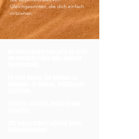
Gleichgesinnten, die dich einfach
mitziehen.
Im Umsetzungsraum geht es nicht
um perfekte Pläne oder endlose
Vorbereitung.
Es geht darum, ins Handeln zu
kommen – in kleinen, machbaren
Schritten.
Du wirst erinnert, bestärkt und
begleitet.
Mit jedem Schritt wächst deine
Selbstsicherheit.