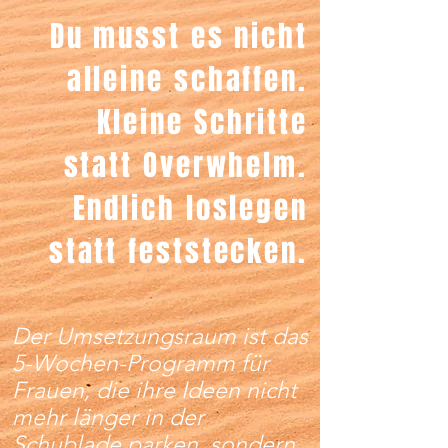
Du musst es nicht
alleine schaffen.
Kleine Schritte
statt Overwhelm.
Endlich loslegen
statt feststecken.
Der Umsetzungsraum ist das
5-Wochen-Programm für
Frauen, die ihre Ideen nicht
mehr länger in der
Schublade parken, sondern