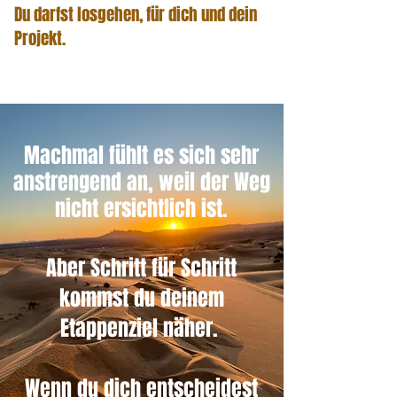
Du darfst losgehen, für dich und dein
Projekt.
Machmal fühlt es sich sehr
anstrengend
an, weil d
er Weg
nicht ersichtlich ist.
Aber Schritt für Schritt
kommst du deinem
Etappenziel näher.
Wenn du dich entscheidest