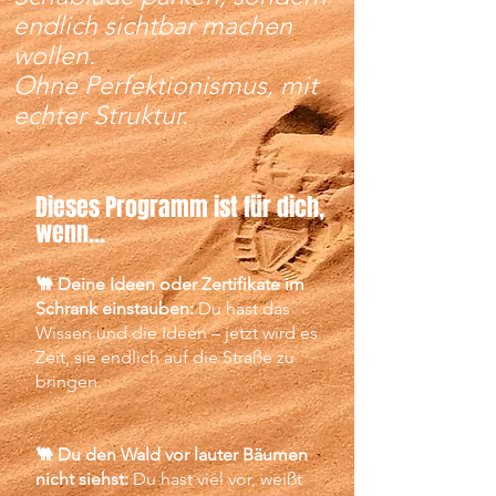
endlich sichtbar machen
wollen.
Ohne Perfektionismus, mit
echter Struktur.
Dieses Programm ist für dich,
wenn...
🐫 Deine Ideen oder Zertifikate im
Schrank einstauben:
Du hast das
Wissen und die Ideen – jetzt wird es
Zeit, sie endlich auf die Straße zu
bringen.
🐫 Du den Wald vor lauter Bäumen
nicht siehst:
Du hast viel vor, weißt