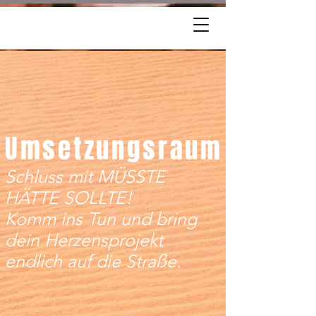
Umsetzungsraum
Schluss mit MÜSSTE
HÄTTE SOLLTE!
Komm ins Tun und bring
dein Herzensprojekt
endlich auf die Straße.