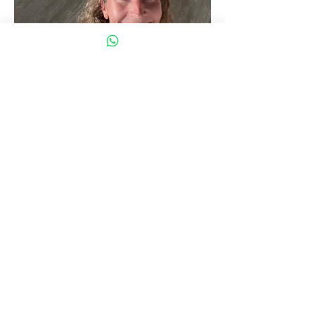
Inspiration für dich:
Ich bin nicht losgegangen, weil ich
bereit war – sondern weil ich nicht
länger warten wollte. Die Zweifel
waren da.
Ist das gut genug?
Kommt überhaupt jemand?
Ich
hatte keine Sicherheit. Aber ich
habe es trotzdem gemacht.
Und genau das hat etwas verändert.
Nicht, weil es plötzlich leicht wurde.