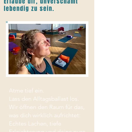
Erlaube dir, unverschämt
lebendig zu sein.
Atme tief ein.
Lass den Alltagsballast los.
Wir öffnen den Raum für das,
was dich wirklich aufrichtet:
Echtes Lachen, tiefe
Erleichterung und deine pure