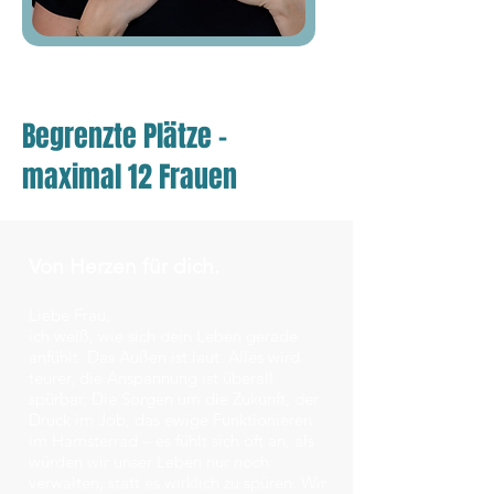
Begrenzte Plätze -
maximal 12 Frauen
Von Herzen für dich.
Liebe Frau,
ich weiß, wie sich dein Leben gerade
anfühlt. Das Außen ist laut. Alles wird
teurer, die Anspannung ist überall
spürbar. Die Sorgen um die Zukunft, der
Druck im Job, das ewige Funktionieren
im Hamsterrad – es fühlt sich oft an, als
würden wir unser Leben nur noch
verwalten, statt es wirklich zu spüren. Wir