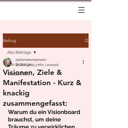
Beitrag
Alle Beiträge
stefaniekampmann
Alle Beiträge
12. Jan. 2025
3 Min. Lesezeit
Visionen, Ziele &
Weiblichkeit
Manifestation - Kurz &
knackig
zusammengefasst:
Warum du ein Visionboard 
brauchst, um deine 
Träume zu verwirklichen