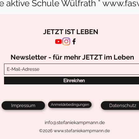
e aktive Schule Wülfrath °
www.fas
JETZT IST LEBEN
Newsletter - für mehr JETZT im Leben
Einreichen
Anmeldebedingungen
Impressum
Datenschutz
info@stefaniekampmann.de
©2026
www.stefaniekampmann.de