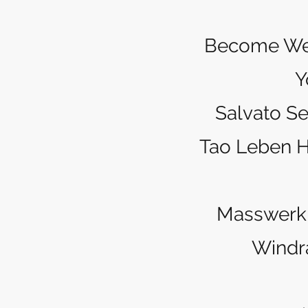
Become Well
Y
Salvato Se
Tao Leben H
Masswerk
Windra