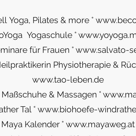
 Yoga, Pilates & more °
www.beco
oYoga Yogaschule °
www.yoyoga.
minare für Frauen °
www.salvato-s
eilpraktikerin Physiotherapie & Rü
www.tao-leben.de
 Maßschuhe & Massagen °
www.ma
ther Tal °
www.biohoefe-windrather
Maya Kalender °
www.mayaweg.at