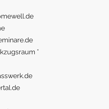
mewell.de
me
eminare.de
ckzugsraum °
sswerk.de
tal.de