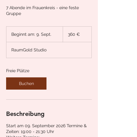
7 Abende im Frauenkreis - eine feste
Gruppe
360
Euro
Beginnt am: 9. Sept.
B
360 €
e
g
RaumGold Studio
i
n
n
t
Freie Plätze
a
m
Buchen
:
9
.
S
e
Beschreibung
p
t
Start am 09. September 2026 Termine &
.
Zeiten: 19:00 - 21:30 Uhr