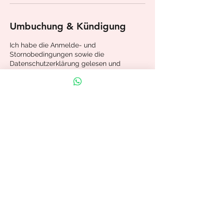
Umbuchung & Kündigung
Ich habe die Anmelde- und
Stornobedingungen sowie die
Datenschutzerklärung gelesen und
akzeptiere diese mit Abschluss der
Buchung.
Stefanie Kampmann
RaumGold Studio Empowerment &
Embodiment, Hixholzer Weg, Velbert,
Germany
0160 3034420
info@stefaniekampmann.de